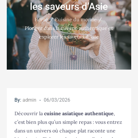
les saveurs d’Asie
Home
Cuisine du monde
Plonger dans la cuisine authentique et
explorer les saveurs d’Asie
Posted
By:
admin
06/03/2026
on
Découvrir la
cuisine asiatique authentique
,
c’est bien plus qu’un simple repas : vous entrez
dans un univers où chaque plat raconte une