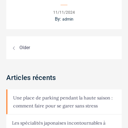
Posted
11/11/2024
on
By:
admin
Navigation
Older
des
articles
Articles récents
Une place de parking pendant la haute saison :
comment faire pour se garer sans stress
Les spécialités japonaises incontournables à