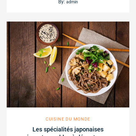
on
By:
admin
CUISINE DU MONDE
Les spécialités japonaises