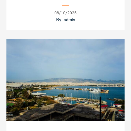
Posted
08/10/2025
on
By:
admin