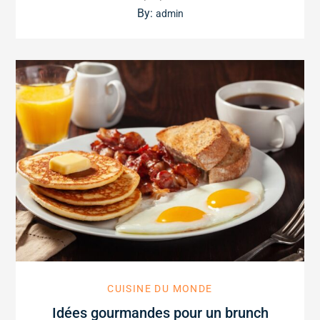
on
By:
admin
CUISINE DU MONDE
Idées gourmandes pour un brunch