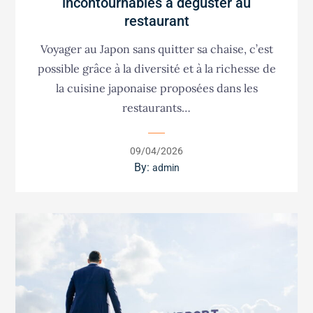
incontournables à déguster au
restaurant
Voyager au Japon sans quitter sa chaise, c’est
possible grâce à la diversité et à la richesse de
la cuisine japonaise proposées dans les
restaurants…
Posted
09/04/2026
on
By:
admin